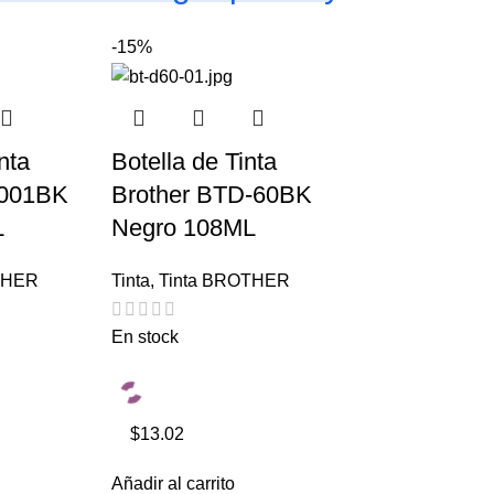
-15%
nta
Botella de Tinta
6001BK
Brother BTD-60BK
L
Negro 108ML
THER
Tinta
,
Tinta BROTHER
En stock
$13.02
Añadir al carrito