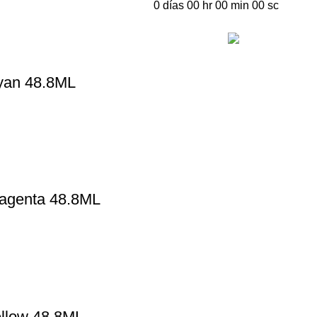
0
días
00
hr
00
min
00
sc
Ir de compras
Cyan 48.8ML
Magenta 48.8ML
ellow 48.8ML