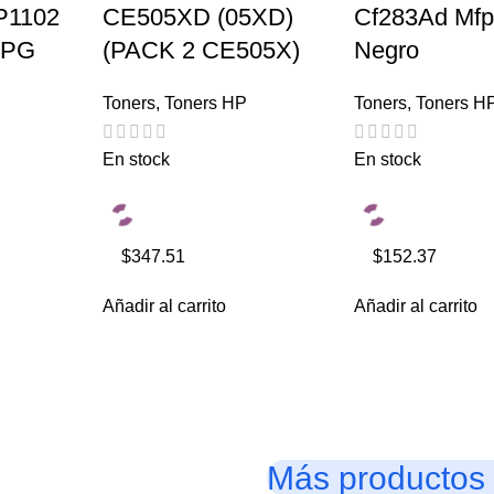
P1102
CE505XD (05XD)
Cf283Ad Mfp
0PG
(PACK 2 CE505X)
Negro
Toners
,
Toners HP
Toners
,
Toners H
En stock
En stock
$347.51
$152.37
Añadir al carrito
Añadir al carrito
Más productos