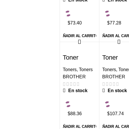
$73.40
$77.28
AÑADIR AL CARRITO
AÑADIR AL CA
-6%
-4%
Toner
Toner
Brother TN-
Brother T
213Y
217Bk
Toners
,
Toners
Toners
,
Tone
Yellow
Negro
BROTHER
BROTHER
1,300
3,000
paginas
paginas
En stock
En stock
$88.36
$107.74
AÑADIR AL CARRITO
AÑADIR AL CA