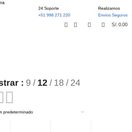
ima
24 Soporte
Realizamos
+51 998 271 220
Envíos Seguros
S/.
0.00
strar
9
12
18
24
-8%
-8%