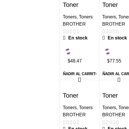
Toner
Toner
Brother TN-
Brother T
1060
210Bk
Toners
,
Toners
Toners
,
Tone
Negro,
Negro
BROTHER
BROTHER
Rendimient
2,200
o 1000pag.
paginas
En stock
En stock
$48.47
$77.55
AÑADIR AL CARRITO
AÑADIR AL CA
-8%
-10%
Toner
Toner
Brother TN-
Brother T
210Y
213Bk
Toners
,
Toners
Toners
,
Tone
yellow
Negro
BROTHER
BROTHER
1,400
1,300
paginas
paginas
En stock
En stock