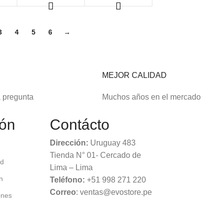
3
4
5
6
→
E
MEJOR CALIDAD
a pregunta
Muchos años en el mercado
ión
Contácto
Dirección:
Uruguay 483
Tienda N° 01- Cercado de
ad
Lima – Lima
n
Teléfono:
+51 998 271 220
Correo
: ventas@evostore.pe
ones