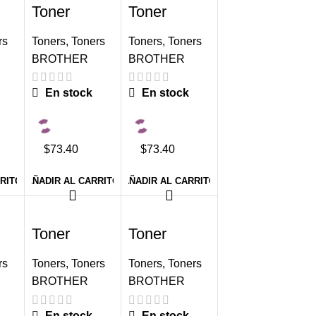
Toner
Toner
N-
Brother TN-
Brother TN-
210C Cyan
210M
rs
Toners
,
Toners
Toners
,
Toners
1,400
Magenta
BROTHER
BROTHER
paginas
1,400
paginas
En stock
En stock
$73.40
$73.40
RRITO
AÑADIR AL CARRITO
AÑADIR AL CARRITO
-6%
-6%
Toner
Toner
N-
Brother TN-
Brother TN-
213C Cyan
213M
rs
Toners
,
Toners
Toners
,
Toners
1,300
Magenta
BROTHER
BROTHER
paginas
1,300
paginas
En stock
En stock