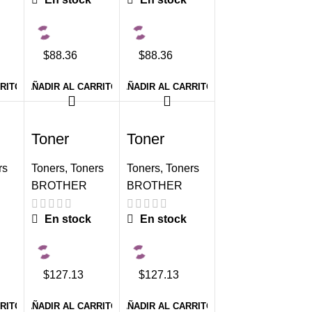
$88.36
$88.36
RRITO
AÑADIR AL CARRITO
AÑADIR AL CARRITO
-5%
-5%
Toner
Toner
N-
Brother TN-
Brother TN-
217C Cyan
217M
rs
Toners
,
Toners
Toners
,
Toners
2,300
Magenta
BROTHER
BROTHER
paginas
2,300
paginas
En stock
En stock
$127.13
$127.13
RRITO
AÑADIR AL CARRITO
AÑADIR AL CARRITO