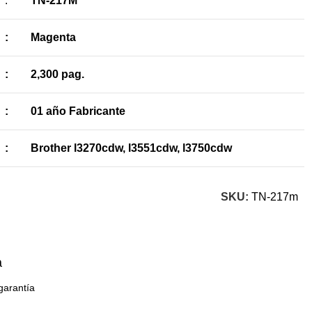
:
TN-217M
:
Magenta
:
2,300 pag.
:
01 año Fabricante
:
Brother l3270cdw, l3551cdw, l3750cdw
SKU:
TN-217m
a
garantía