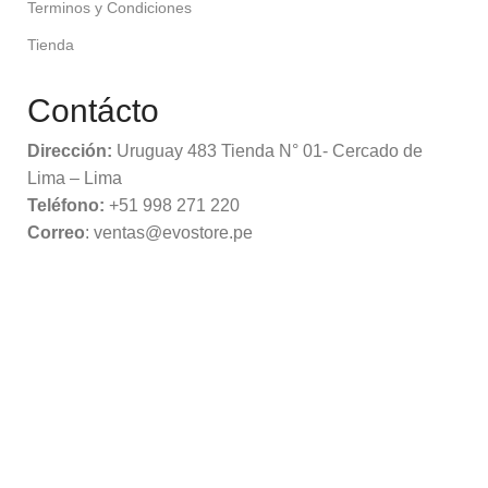
Terminos y Condiciones
Tienda
Contácto
Dirección:
Uruguay 483 Tienda N° 01- Cercado de
Lima – Lima
Teléfono:
+51 998 271 220
Correo
: ventas@evostore.pe
Evo Store
2025 Derechos Reservados.
Filtros
Comparar
Lista de deseos