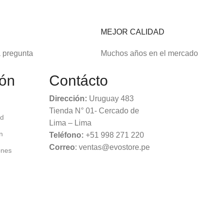
E
MEJOR CALIDAD
a pregunta
Muchos años en el mercado
ión
Contácto
Dirección:
Uruguay 483
Tienda N° 01- Cercado de
ad
Lima – Lima
n
Teléfono:
+51 998 271 220
Correo
: ventas@evostore.pe
ones