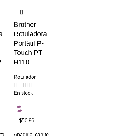
Brother –
a
Rotuladora
Portátil P-
Touch PT-
P
H110
Rotulador
En stock
$50.96
ito
Añadir al carrito