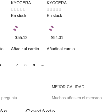
KYOCERA
KYOCERA
En stock
En stock
$55.12
$54.01
ito
Añadir al carrito
Añadir al carrito
4
…
7
8
9
→
E
MEJOR CALIDAD
a pregunta
Muchos años en el mercado
ión
Contácto