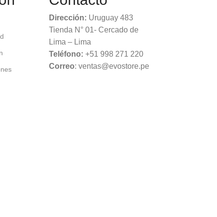
Dirección:
Uruguay 483
Tienda N° 01- Cercado de
ad
Lima – Lima
n
Teléfono:
+51 998 271 220
Correo
: ventas@evostore.pe
ones