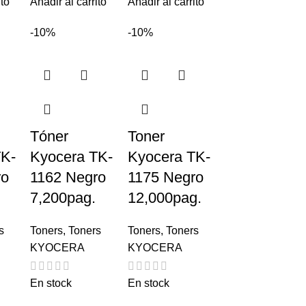
ito
Añadir al carrito
Añadir al carrito
-10%
-10%
Tóner
Toner
TK-
Kyocera TK-
Kyocera TK-
ro
1162 Negro
1175 Negro
7,200pag.
12,000pag.
s
Toners
,
Toners
Toners
,
Toners
KYOCERA
KYOCERA
En stock
En stock