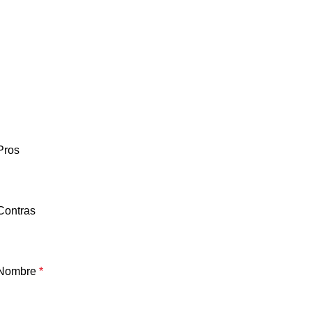
Pros
Contras
Nombre
*