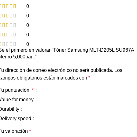
0
0
0
0
0
Sé el primero en valorar “Tóner Samsung MLT-D205L SU967A
Negro 5,000pag.”
Tu dirección de correo electrónico no será publicada.
Los
campos obligatorios están marcados con
*
Tu puntuación
*
Value for money
Durability
Delivery speed
Tu valoración
*