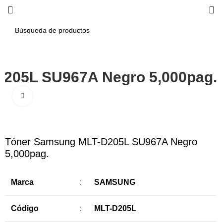
205L SU967A Negro 5,000pag.
Haga Click para agrandar
-10%
Tóner Samsung MLT-D205L SU967A Negro
5,000pag.
Marca
:
SAMSUNG
Código
:
MLT-D205L