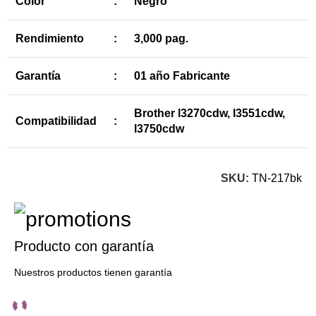
Color
:
Negro
Rendimiento
:
3,000 pag.
Garantía
:
01 año Fabricante
Brother l3270cdw, l3551cdw,
Compatibilidad
:
l3750cdw
SKU:
TN-217bk
Producto con garantía
Nuestros productos tienen garantía