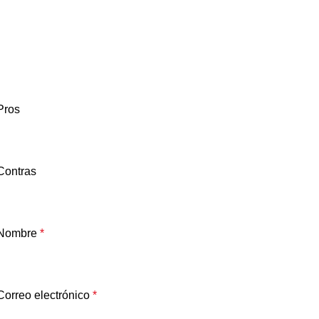
Pros
Contras
Nombre
*
Correo electrónico
*