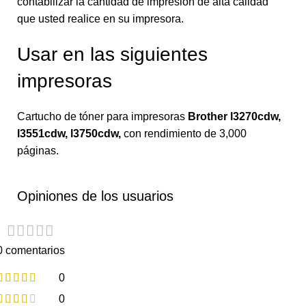
contabilizar la cantidad de impresión de alta calidad
que usted realice en su impresora.
Usar en las siguientes
impresoras
Cartucho de tóner para impresoras
Brother l3270cdw,
l3551cdw, l3750cdw
,
con rendimiento de 3,000
páginas.
Opiniones de los usuarios
0 comentarios
0
0