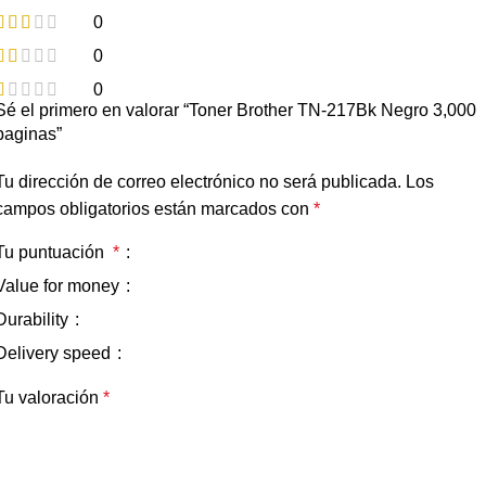
0
0
0
Sé el primero en valorar “Toner Brother TN-217Bk Negro 3,000
paginas”
Tu dirección de correo electrónico no será publicada.
Los
campos obligatorios están marcados con
*
Tu puntuación
*
Value for money
Durability
Delivery speed
Tu valoración
*