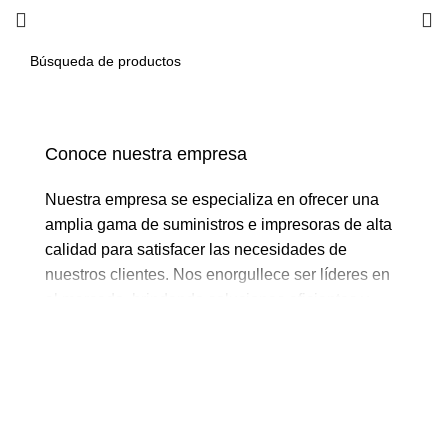
Conoce nuestra empresa
Nuestra empresa se especializa en ofrecer una
amplia gama de suministros e impresoras de alta
calidad para satisfacer las necesidades de
nuestros clientes. Nos enorgullece ser líderes en
el mercado, brindando soluciones eficientes y
confiables para maximizar la productividad y la
eficiencia en entornos empresariales. Trabajamos
en estrecha colaboración con reconocidos
fabricantes para asegurar que nuestros productos
cumplan con los más altos estándares de calidad