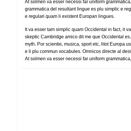
At solmen va esser necessi far uniform grammatica
grammatica del resultant lingue es plu simplic e reg
e regulari quam li existent Europan lingues.
It va esser tam simplic quam Occidental in fact, it 
skeptic Cambridge amico dit me que Occidental es. 
myth. Por scientie, musica, sport etc, litot Europa u
e li plu commun vocabules. Omnicos directe al desir
At solmen va esser necessi far uniform grammatica