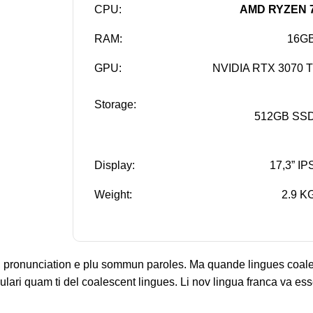
CPU:
AMD RYZEN 
RAM:
16G
GPU:
NVIDIA RTX 3070 T
Storage:
512GB SS
Display:
17,3” IP
Weight:
2.9 K
, pronunciation e plu sommun paroles. Ma quande lingues coales
ulari quam ti del coalescent lingues. Li nov lingua franca va ess