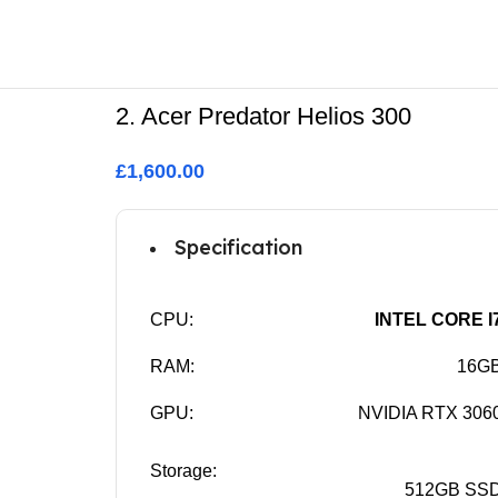
Buy Now
2. Acer Predator Helios 300
£1,600.00
Specification
CPU:
INTEL CORE I
RAM:
16G
GPU:
NVIDIA RTX 306
Storage:
512GB SS