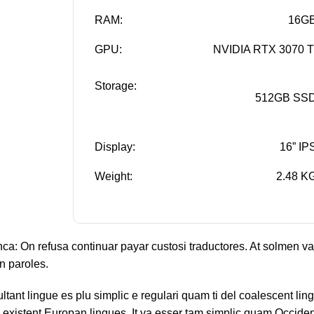
RAM:
16G
GPU:
NVIDIA RTX 3070 T
Storage:
512GB SS
Display:
16” IP
Weight:
2.48 K
anca: On refusa continuar payar custosi traductores. At solmen v
n paroles.
tant lingue es plu simplic e regulari quam ti del coalescent lin
 existent Europan lingues. It va esser tam simplic quam Occidenta