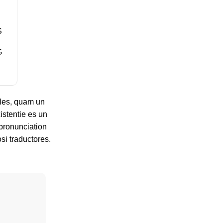
S
G
gles, quam un
istentie es un
 pronunciation
si traductores.