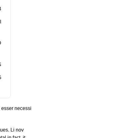
B
I
D
S
G
a esser necessi
gues. Li nov
l in fact, it