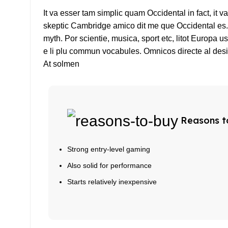
It va esser tam simplic quam Occidental in fact, it 
skeptic Cambridge amico dit me que Occidental es. 
myth. Por scientie, musica, sport etc, litot Europa u
e li plu commun vocabules. Omnicos directe al desir
At solmen
Reasons t
Strong entry-level gaming
Also solid for performance
Starts relatively inexpensive