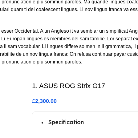
, pronunciation e plu sommun paroles. Ma quande lingues coales
ulari quam ti del coalescent lingues. Li nov lingua franca va ess
va esser Occidental. A un Angleso it va semblar un simplificat An
Li Europan lingues es membres del sam familie. Lor separat ex
sa li sam vocabular. Li lingues differe solmen in li grammatica, li
abilite de un nov lingua franca: On refusa continuar payar custo
, pronunciation e plu sommun paroles.
1. ASUS ROG Strix G17
£2,300.00
Specification