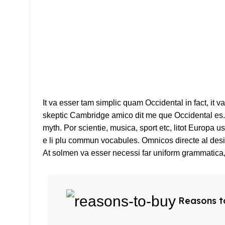
It va esser tam simplic quam Occidental in fact, it 
skeptic Cambridge amico dit me que Occidental es. 
myth. Por scientie, musica, sport etc, litot Europa u
e li plu commun vocabules. Omnicos directe al desir
At solmen va esser necessi far uniform grammatica
Reasons t