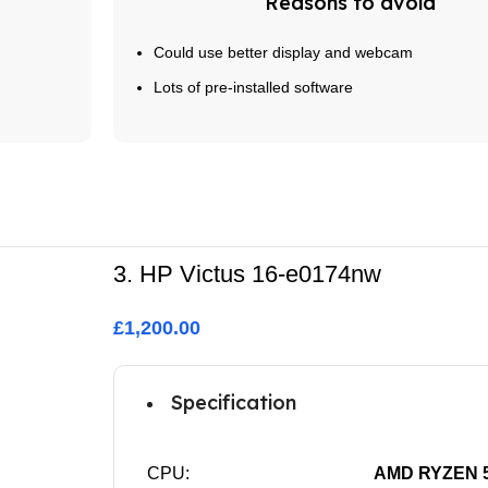
Reasons to avoid
Could use better display and webcam
Lots of pre-installed software
Buy Now
3. HP Victus 16-e0174nw
£1,200.00
Specification
CPU:
AMD RYZEN 