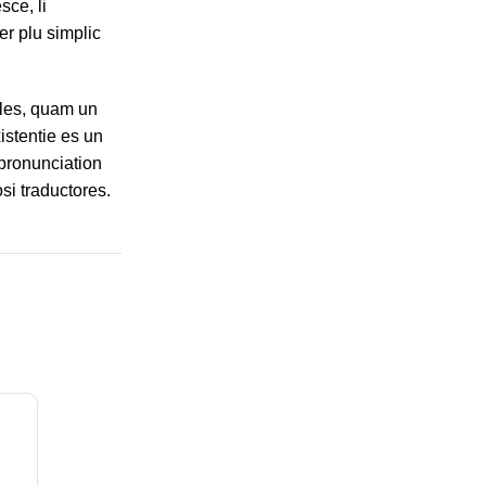
ce, li
er plu simplic
gles, quam un
istentie es un
 pronunciation
si traductores.