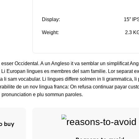
Display:
15” IP
Weight:
2.3 K
va esser Occidental. A un Angleso it va semblar un simplificat An
Li Europan lingues es membres del sam familie. Lor separat ex
sa li sam vocabular. Li lingues differe solmen in li grammatica, li
abilite de un nov lingua franca: On refusa continuar payar custo
, pronunciation e plu sommun paroles.
o buy