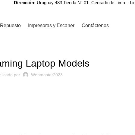
Dirección:
Uruguay 483 Tienda N° 01- Cercado de Lima – L
Repuesto
Impresoras y Escaner
Contáctenos
,
GAMING
LAPTOPS
aming Laptop Models
blicado por
Webmaster2023