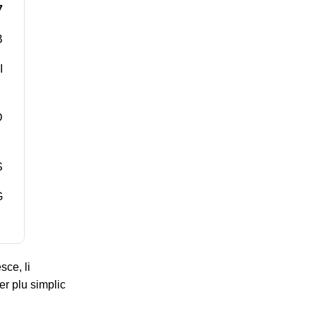
7
B
I
D
S
G
ce, li
er plu simplic