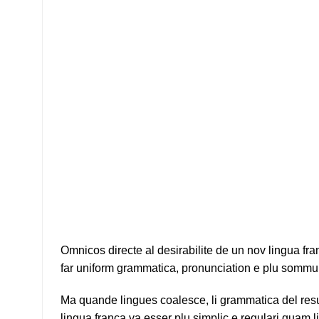
Omnicos directe al desirabilite de un nov lingua fr
far uniform grammatica, pronunciation e plu sommu
Ma quande lingues coalesce, li grammatica del resul
lingua franca va esser plu simplic e regulari quam li