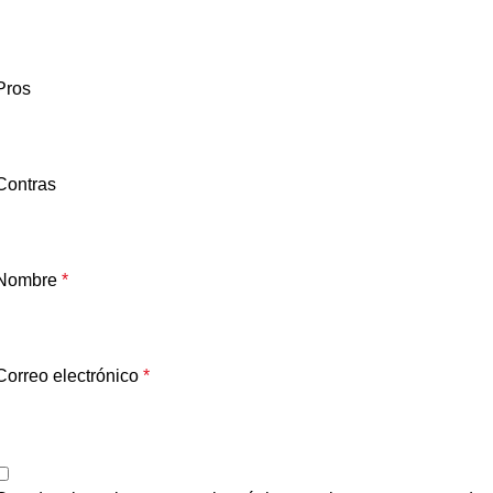
Pros
Contras
Nombre
*
Correo electrónico
*