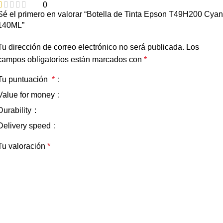
0
Sé el primero en valorar “Botella de Tinta Epson T49H200 Cyan
140ML”
Tu dirección de correo electrónico no será publicada.
Los
campos obligatorios están marcados con
*
Tu puntuación
*
Value for money
Durability
Delivery speed
Tu valoración
*