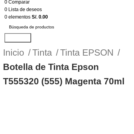
0
Comparar
0
Lista de deseos
0
elementos
S/.
0.00
Búsqueda
Inicio
Tinta
Tinta EPSON
Botella de Tinta Epson
T555320 (555) Magenta 70ml
-9%
Haga Click para agrandar