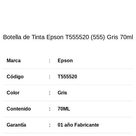
Haga Click para agrandar
Botella de Tinta Epson T555520 (555) Gris 70ml
Marca
:
Epson
Código
:
T555520
Color
:
Gris
Contenido
:
70ML
Garantía
:
01 año Fabricante