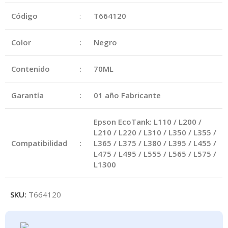
Código
:
T664120
Color
:
Negro
Contenido
:
70ML
Garantía
:
01 año Fabricante
Epson EcoTank: L110 / L200 /
L210 / L220 / L310 / L350 / L355 /
Compatibilidad
:
L365 / L375 / L380 / L395 / L455 /
L475 / L495 / L555 / L565 / L575 /
L1300
SKU:
T664120