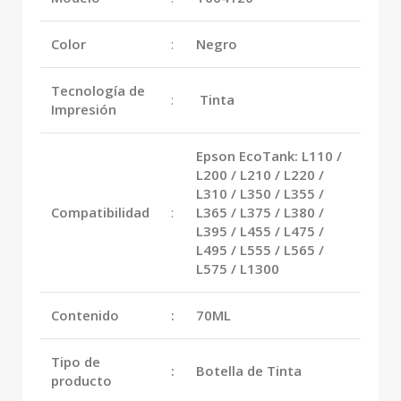
Color
:
Negro
Tecnología de
:
Tinta
Impresión
Epson EcoTank: L110 /
L200 / L210 / L220 /
L310 / L350 / L355 /
Compatibilidad
:
L365 / L375 / L380 /
L395 / L455 / L475 /
L495 / L555 / L565 /
L575 / L1300
Contenido
:
70ML
Tipo de
:
Botella de Tinta
producto