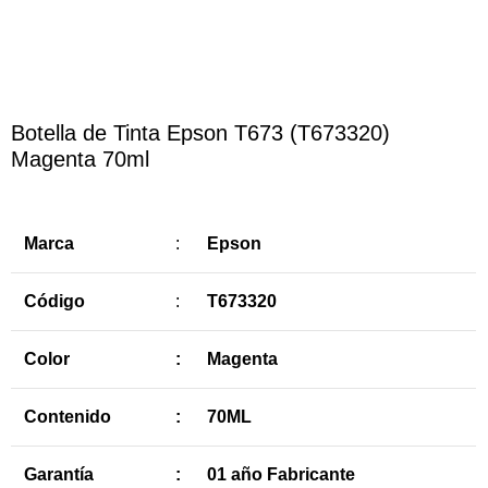
Haga Click para agrandar
Botella de Tinta Epson T673 (T673320)
Magenta 70ml
Marca
:
Epson
Código
:
T673320
Color
:
Magenta
Contenido
:
70ML
Garantía
:
01 año Fabricante