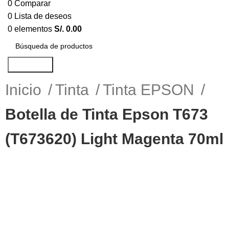
0
Comparar
0
Lista de deseos
0
elementos
S/.
0.00
Búsqueda
Inicio
Tinta
Tinta EPSON
Botella de Tinta Epson T673
(T673620) Light Magenta 70ml
-12%
Haga Click para agrandar