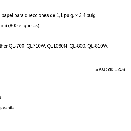
apel para direcciones de 1,1 pulg. x 2,4 pulg.
m) (800 etiquetas)
other QL-700, QL710W, QL1060N, QL-800, QL-810W,
SKU:
dk-1209
a
garantía