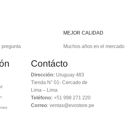
E
MEJOR CALIDAD
a pregunta
Muchos años en el mercado
ión
Contácto
Dirección:
Uruguay 483
Tienda N° 01- Cercado de
ad
Lima – Lima
n
Teléfono:
+51 998 271 220
Correo
: ventas@evostore.pe
ones