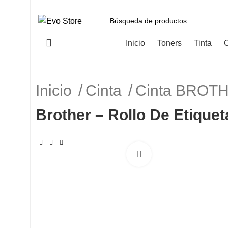
Categorías
Inicio
Toners
Tinta
C
Inicio
Cinta
Cinta BROT
Brother – Rollo De Etique
Haga Click para agranda