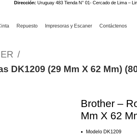
Dirección:
Uruguay 483 Tienda N° 01- Cercado de Lima – L
inta
Repuesto
Impresoras y Escaner
Contáctenos
HER
tas DK1209 (29 Mm X 62 Mm) (80
r
Brother – R
-3%
Mm X 62 Mm)
Modelo DK1209