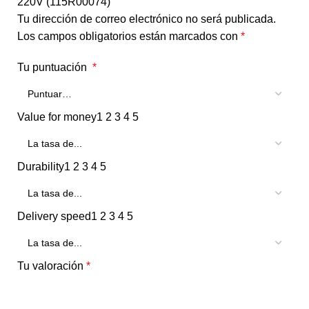
220V (115R00074)”
Tu dirección de correo electrónico no será publicada.
Los campos obligatorios están marcados con
*
Tu puntuación
*
Value for money
1
2
3
4
5
Durability
1
2
3
4
5
Delivery speed
1
2
3
4
5
Tu valoración
*