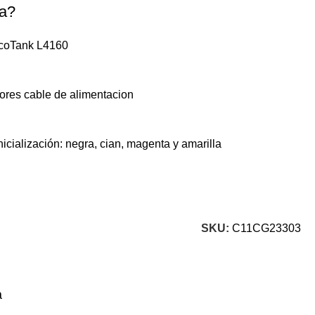
ja?
EcoTank L4160
res cable de alimentacion
inicialización: negra, cian, magenta y amarilla
SKU:
C11CG23303
a