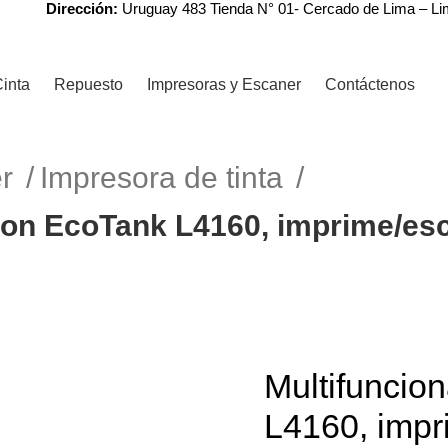
Dirección:
Uruguay 483 Tienda N° 01- Cercado de Lima – L
inta
Repuesto
Impresoras y Escaner
Contáctenos
er
Impresora de tinta
pson EcoTank L4160, imprime/esc
Multifuncio
L4160, impr