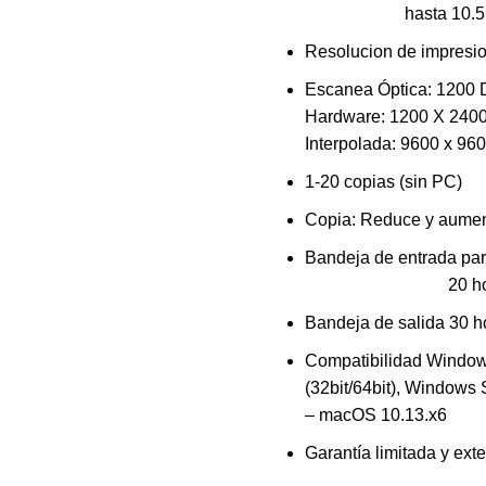
hasta 10.5 ISO ppm
Resolucion de impresi
Escanea Óptica: 1200 
Hardware: 1200 X 240
Interpolada: 9600 x 96
1-20 copias (sin PC)
Copia: Reduce y aume
Bandeja de entr
20 hojas de pape
Bandeja de salida 30 h
Compatibilidad Windo
(32bit/64bit), Window
– macOS 10.13.x6
Garantía limitada y ext