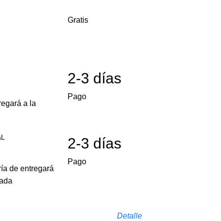
Gratis
2-3 días
Pago
egará a la
aL
2-3 días
Pago
ría de entregará
cada
Detalle