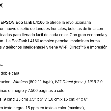
x
EPSON
EcoTank L4160
te ofrece la revolucionaria
on nuevo diseño de tanques frontales, botellas de tinta con
ficadas para llenado fácil de cada color. Con gran economía y
ión. La EcoTank L4160 también permite imprimir en forma
s y teléfonos inteligentes4 y tiene Wi-Fi Direct™6 e impresión
ea
 doble cara
cacion:
Wireless
(802.11 b/g/n),
Wifi Direct (
movil
),
USB
2.0
nas en negro y 7.500 páginas a color
 (9 cm x 13 cm) 3,5″ x 5″ y (10 cm x 15 cm) 4″ x 6″
m en texto negro, 15 ppm en texto a color (máxima),