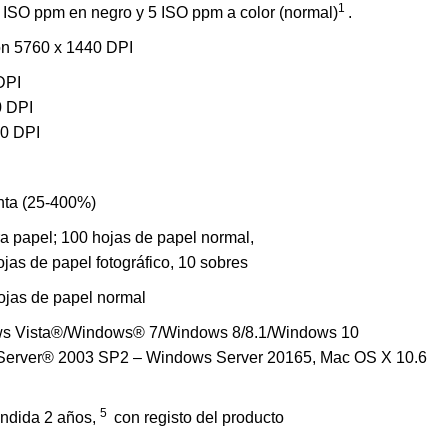
1
 en negro y 5 ISO ppm a color (normal)
.
on 5760 x 1440 DPI
DPI
0 DPI
00 DPI
nta (25-400%)
ada para papel; 100 hojas de papel normal,
l fotográfico, 10 sobres
ojas de papel normal
ws Vista®/Windows® 7/Windows 8/8.1/Windows 10
s Server® 2003 SP2 – Windows Server 20165, Mac OS X 10.6
5
endida 2 años,
con registo del producto