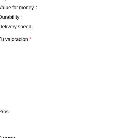
Value for money
Durability
Delivery speed
Tu valoración
*
Pros