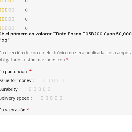
0
0
0
0
Sé el primero en valorar “Tinta Epson T05B200 Cyan 50,000
Pag”
Tu dirección de correo electrónico no será publicada.
Los campos
*
obligatorios están marcados con
*
Tu puntuación
Value for money
Durability
Delivery speed
*
Tu valoración