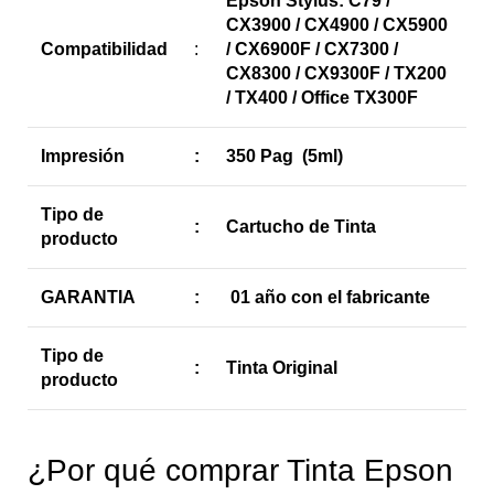
Epson Stylus: C79 /
CX3900 / CX4900 / CX5900
Compatibilidad
:
/ CX6900F / CX7300 /
CX8300 / CX9300F / TX200
/ TX400 / Office TX300F
Impresión
:
350 Pag (5ml)
Tipo de
:
Cartucho de Tinta
producto
GARANTIA
:
01 año con el fabricante
Tipo de
:
Tinta Original
producto
¿Por qué comprar Tinta Epson