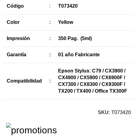
Código
:
T073420
Color
:
Yellow
Impresión
:
350 Pag. (5ml)
Garantía
:
01 año Fabricante
Epson Stylus: C79 / CX3900 /
CX4900 / CX5900 / CX6900F /
Compatibilidad
:
CX7300 / CX8300 / CX9300F /
TX200 / TX400 / Office TX300F
SKU:
T073420