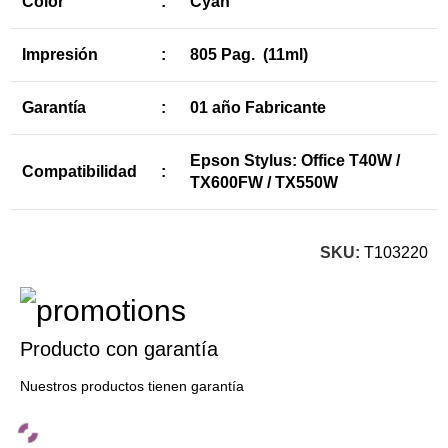
Color
:
Cyan
Impresión
:
805 Pag. (11ml)
Garantía
:
01 año Fabricante
Epson Stylus: Office T40W /
Compatibilidad
:
TX600FW / TX550W
SKU:
T103220
Producto con garantía
Nuestros productos tienen garantía