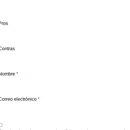
Pros
Contras
Nombre
*
Correo electrónico
*