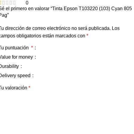
0
Sé el primero en valorar “Tinta Epson T103220 (103) Cyan 805
Pag”
Tu dirección de correo electrónico no será publicada.
Los
campos obligatorios están marcados con
*
Tu puntuación
*
Value for money
Durability
Delivery speed
Tu valoración
*