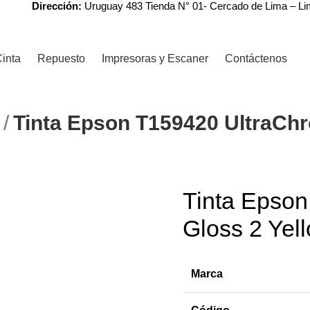
Dirección:
Uruguay 483 Tienda N° 01- Cercado de Lima – L
inta
Repuesto
Impresoras y Escaner
Contáctenos
N
Tinta Epson T159420 UltraCh
r
Tinta Epson
-7%
Gloss 2 Yel
Marca