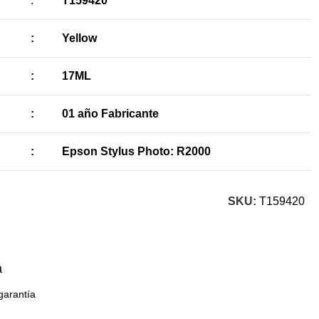
:
T159420
:
Yellow
:
17ML
:
01 año Fabricante
:
Epson Stylus Photo: R2000
SKU:
T159420
a
garantía