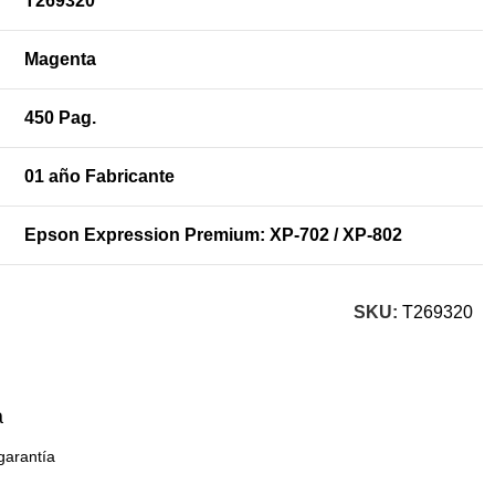
T269320
Magenta
450 Pag.
01 año Fabricante
Epson Expression Premium: XP-702 / XP-802
SKU:
T269320
a
garantía