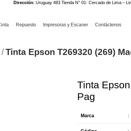
Dirección:
Uruguay 483 Tienda N° 01- Cercado de Lima – L
inta
Repuesto
Impresoras y Escaner
Contáctenos
N
Tinta Epson T269320 (269) Ma
r
Tinta Epso
-13%
Pag
Marca
: