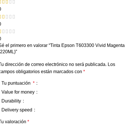
0
0
0
Sé el primero en valorar “Tinta Epson T603300 Vivid Magenta
(220ML)”
Tu dirección de correo electrónico no será publicada.
Los
campos obligatorios están marcados con
*
Tu puntuación
*
Value for money
Durability
Delivery speed
Tu valoración
*