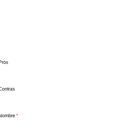
Pros
Contras
Nombre
*