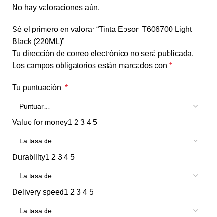
No hay valoraciones aún.
Sé el primero en valorar “Tinta Epson T606700 Light
Black (220ML)”
Tu dirección de correo electrónico no será publicada.
Los campos obligatorios están marcados con
*
Tu puntuación
*
Value for money
1
2
3
4
5
Durability
1
2
3
4
5
Delivery speed
1
2
3
4
5