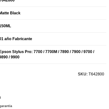
T642800
Matte Black
150ML
01 año Fabricante
Epson Stylus Pro: 7700 / 7700M / 7890 / 7900 / 9700 /
9890 / 9900
SKU:
T642800
a
garantía