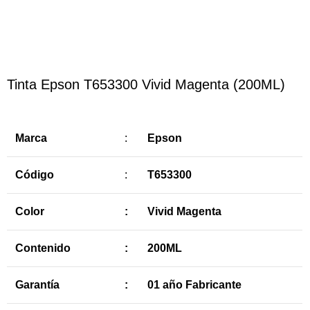
Haga Click para agrandar
Tinta Epson T653300 Vivid Magenta (200ML)
Marca
:
Epson
Código
:
T653300
Color
:
Vivid Magenta
Contenido
:
200ML
Garantía
:
01 año Fabricante