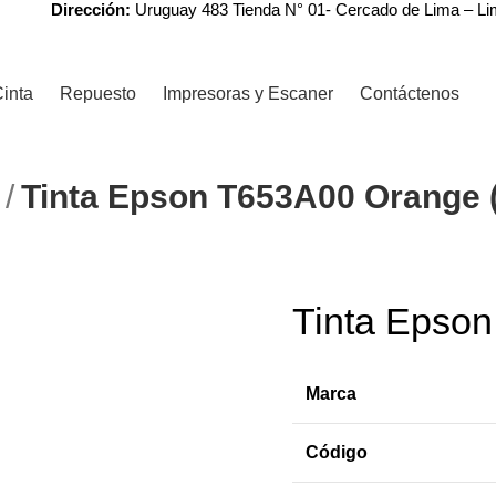
Dirección:
Uruguay 483 Tienda N° 01- Cercado de Lima – L
inta
Repuesto
Impresoras y Escaner
Contáctenos
N
Tinta Epson T653A00 Orange 
r
Tinta Epso
-6%
Marca
Código