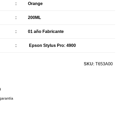
:
Orange
:
200ML
:
01 año Fabricante
:
Epson Stylus Pro: 4900
SKU:
T653A00
a
garantía