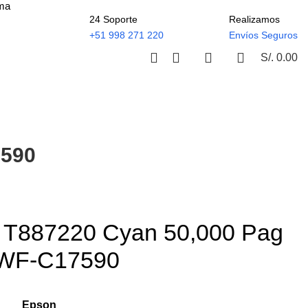
ima
24 Soporte
Realizamos
+51 998 271 220
Envíos Seguros
S/.
0.00
7590
n T887220 Cyan 50,000 Pag
 WF-C17590
:
Epson