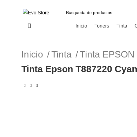
Categorías
Inicio
Toners
Tinta
C
Inicio
Tinta
Tinta EPSO
Tinta Epson T887220 Cya
-5%
Haga Click para agrandar