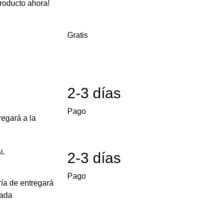
roducto ahora!
Gratis
2-3 días
Pago
egará a la
aL
2-3 días
Pago
ría de entregará
cada