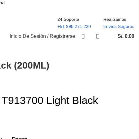
ima
24 Soporte
Realizamos
+51 998 271 220
Envíos Seguros
Inicio De Sesión / Registrarse
S/.
0.00
ack (200ML)
 T913700 Light Black