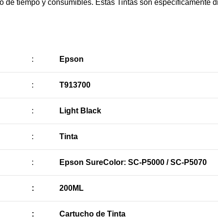
cio de tiempo y consumibles. Estas Tintas son específicamente 
:
Epson
:
T913700
:
Light Black
:
Tinta
:
Epson SureColor: SC-P5000 / SC-P5070
:
200ML
:
Cartucho de Tinta