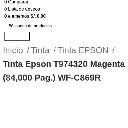
0
Comparar
0
Lista de deseos
0
elementos
S/.
0.00
Búsqueda
Inicio
Tinta
Tinta EPSON
Tinta Epson T974320 Magenta
(84,000 Pag.) WF-C869R
-8%
Haga Click para agrandar