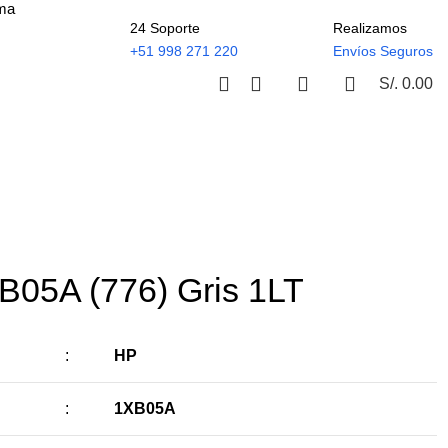
ima
24 Soporte
Realizamos
+51 998 271 220
Envíos Seguros
S/.
0.00
B05A (776) Gris 1LT
:
HP
:
1XB05A