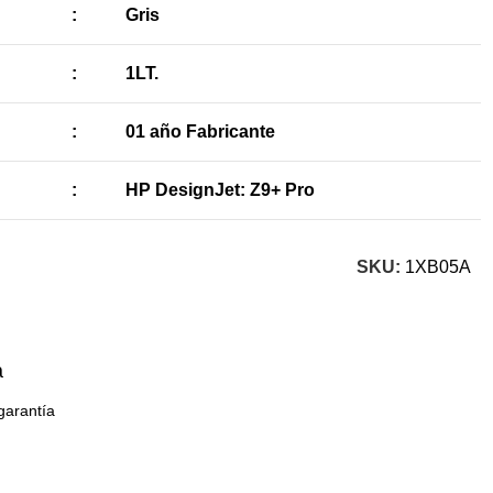
:
Gris
:
1LT.
:
01 año Fabricante
:
HP DesignJet: Z9+ Pro
SKU:
1XB05A
a
garantía