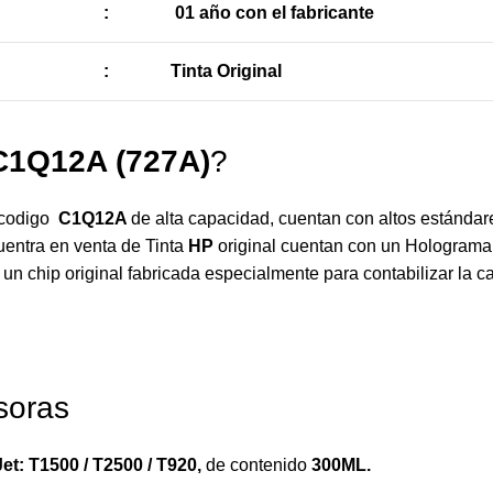
:
01 año con el fabricante
:
Tinta Original
C1Q12A
(727A)
?
 codigo
C1Q12A
de alta capacidad, cuentan con altos estándar
uentra en venta de Tinta
HP
original cuentan con un Holograma 
 un chip original fabricada especialmente para contabilizar la 
soras
t: T1500 / T2500 / T920
,
de contenido
300ML.