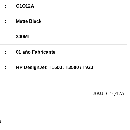
:
C1Q12A
:
Matte Black
:
300ML
:
01 año Fabricante
:
HP DesignJet: T1500 / T2500 / T920
SKU:
C1Q12A
a