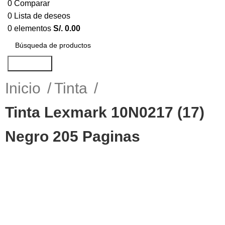
0
Comparar
0
Lista de deseos
0
elementos
S/.
0.00
Búsqueda
Inicio
Tinta
Tinta Lexmark 10N0217 (17)
Negro 205 Paginas
-8%
Haga Click para agrandar