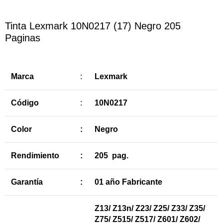
Tinta Lexmark 10N0217 (17) Negro 205
Paginas
Marca
:
Lexmark
Código
:
10N0217
Color
:
Negro
Rendimiento
:
205 pag.
Garantía
:
01 año Fabricante
Z13/ Z13n/ Z23/ Z25/ Z33/ Z35/
Z75/ Z515/ Z517/ Z601/ Z602/