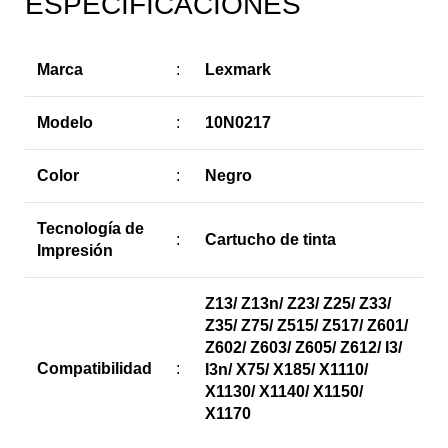
ESPECIFICACIONES
Marca
:
Lexmark
Modelo
:
10N0217
Color
:
Negro
Tecnología de
:
Cartucho de tinta
Impresión
Z13/ Z13n/ Z23/ Z25/ Z33/
Z35/ Z75/ Z515/ Z517/ Z601/
Z602/ Z603/ Z605/ Z612/ I3/
Compatibilidad
:
I3n/ X75/ X185/ X1110/
X1130/ X1140/ X1150/
X1170