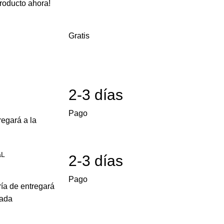
roducto ahora!
Gratis
2-3 días
Pago
egará a la
aL
2-3 días
Pago
ría de entregará
cada