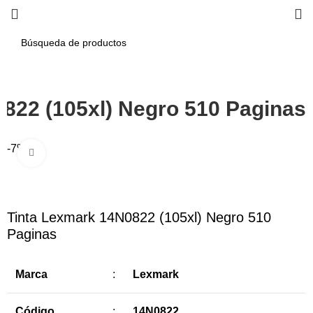
822 (105xl) Negro 510 Paginas
-7%
Haga Click para agrandar
Tinta Lexmark 14N0822 (105xl) Negro 510
Paginas
Marca
:
Lexmark
Código
:
14N0822