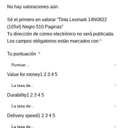
No hay valoraciones aún.
Sé el primero en valorar “Tinta Lexmark 14N0822
(105xl) Negro 510 Paginas”
Tu dirección de correo electrónico no será publicada.
Los campos obligatorios están marcados con
*
Tu puntuación
*
Value for money
1
2
3
4
5
Durability
1
2
3
4
5
Delivery speed
1
2
3
4
5