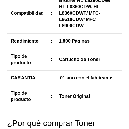
Brother HL-L8260CDW/
HL-L8360CDW/ HL-
Compatibilidad
:
L8360CDWT/ MFC-
L8610CDW/ MFC-
L8900CDW
Rendimiento
:
1,800 Páginas
Tipo de
:
Cartucho de Tóner
producto
GARANTIA
:
01 año con el fabricante
Tipo de
:
Toner Original
producto
¿Por qué comprar Toner