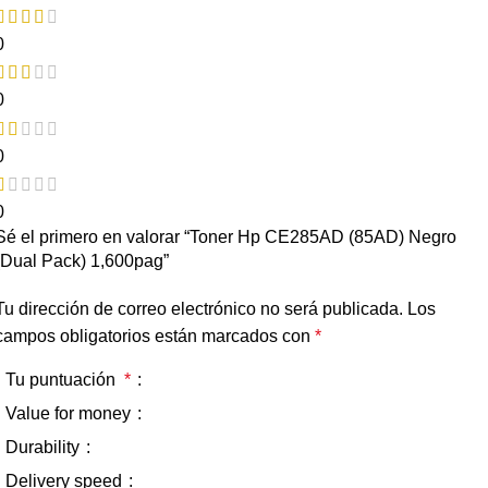
0
0
0
0
Sé el primero en valorar “Toner Hp CE285AD (85AD) Negro
(Dual Pack) 1,600pag”
Tu dirección de correo electrónico no será publicada.
Los
campos obligatorios están marcados con
*
Tu puntuación
*
Value for money
Durability
Delivery speed