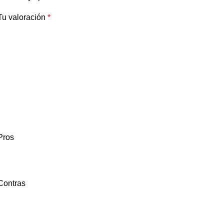
Tu valoración
*
Pros
Contras