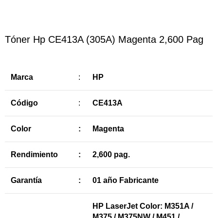
Tóner Hp CE413A (305A) Magenta 2,600 Pag
Marca
:
HP
Código
:
CE413A
Color
:
Magenta
Rendimiento
:
2,600 pag.
Garantía
:
01 año Fabricante
HP LaserJet Color: M351A /
M375 / M375NW / M451 /