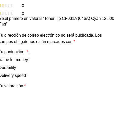
0
0
Sé el primero en valorar “Toner Hp CF031A (646A) Cyan 12,50
Pag”
Tu dirección de correo electrónico no será publicada.
Los
campos obligatorios están marcados con
*
Tu puntuación
*
Value for money
Durability
Delivery speed
Tu valoración
*