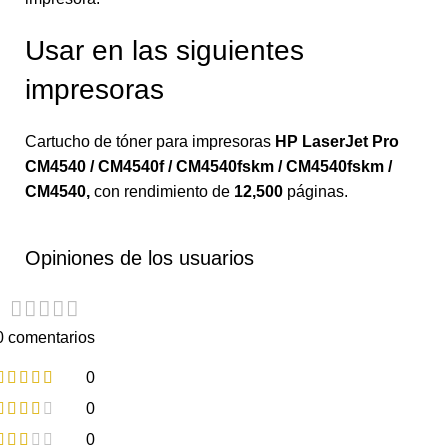
Usar en las siguientes
impresoras
Cartucho de tóner para impresoras
HP LaserJet Pro
CM4540 / CM4540f / CM4540fskm / CM4540fskm /
CM4540
,
con rendimiento de
12,500
páginas.
Opiniones de los usuarios
0 comentarios
0
0
0