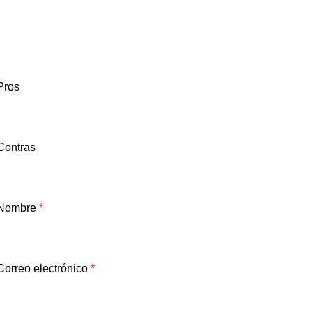
Pros
Contras
Nombre
*
Correo electrónico
*