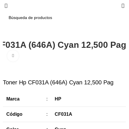
F031A (646A) Cyan 12,500 Pag
Haga Click para agrandar
-16%
Toner Hp CF031A (646A) Cyan 12,500 Pag
Marca
:
HP
Código
:
CF031A