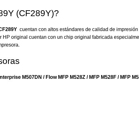
 89Y (CF289Y)?
CF289Y
cuentan con altos estándares de calidad de impresión 
 HP original cuentan con un chip original fabricada especialmen
mpresora.
soras
Enterprise M507DN / Flow MFP M528Z / MFP M528F / MFP M