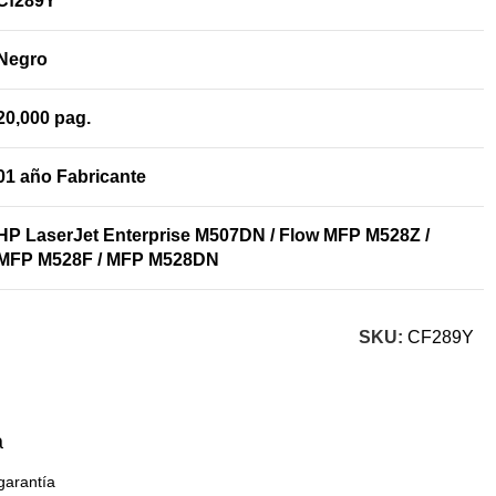
Cf289Y
Negro
20,000 pag.
01 año Fabricante
HP LaserJet Enterprise M507DN / Flow MFP M528Z /
MFP M528F / MFP M528DN
SKU:
CF289Y
a
garantía