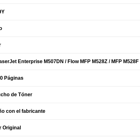
9Y
o
r
aserJet Enterprise M507DN / Flow MFP M528Z / MFP M528
00 Páginas
ucho de Tóner
o con el fabricante
 Original