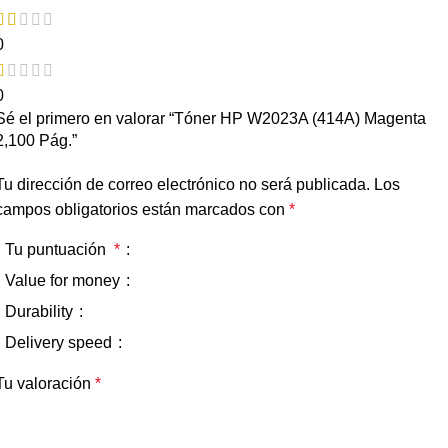
0
0
Sé el primero en valorar “Tóner HP W2023A (414A) Magenta
2,100 Pág.”
Tu dirección de correo electrónico no será publicada.
Los
campos obligatorios están marcados con
*
Tu puntuación
*
Value for money
Durability
Delivery speed
Tu valoración
*