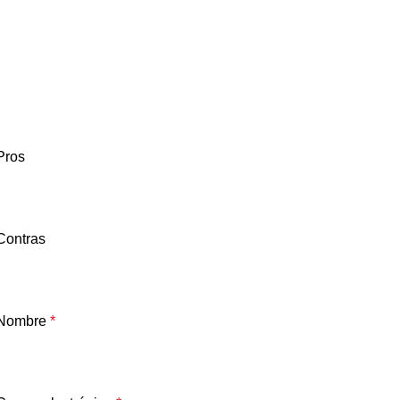
Pros
Contras
Nombre
*