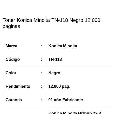
Toner Konica Minolta TN-118 Negro 12,000
páginas
Marca
:
Konica Minolta
Código
:
TN-118
Color
:
Negro
Rendimiento
:
12,000 pag.
Garantía
:
01 año Fabricante
Konica Minolta Bizhub 226/