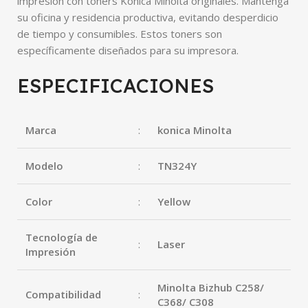
impresión con toners Konica Minolta originales. Mantenga
su oficina y residencia productiva, evitando desperdicio
de tiempo y consumibles. Estos toners son
específicamente diseñados para su impresora.
ESPECIFICACIONES
Marca
:
konica Minolta
Modelo
:
TN324Y
Color
:
Yellow
Tecnología de
:
Laser
Impresión
Minolta Bizhub C258/
Compatibilidad
:
C368/ C308