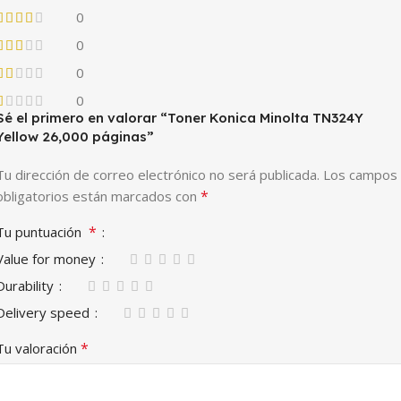
0
0
0
0
Sé el primero en valorar “Toner Konica Minolta TN324Y
Yellow 26,000 páginas”
Tu dirección de correo electrónico no será publicada.
Los campos
*
obligatorios están marcados con
*
Tu puntuación
Value for money
Durability
Delivery speed
*
Tu valoración