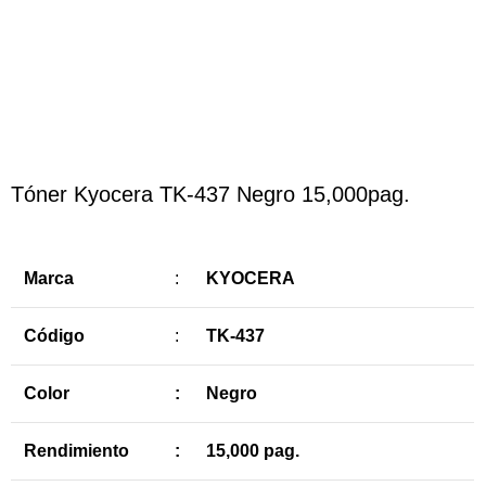
Haga Click para agrandar
Tóner Kyocera TK-437 Negro 15,000pag.
Marca
:
KYOCERA
Código
:
TK-437
Color
:
Negro
Rendimiento
:
15,000 pag.