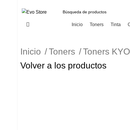
Categorías
Inicio
Toners
Tinta
C
Inicio
Toners
Toners K
Volver a los productos
-11%
Haga Click para agrandar