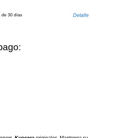
s de 30 días
Detalle
pago:
 toners
Kyocera
originales. Mantenga su