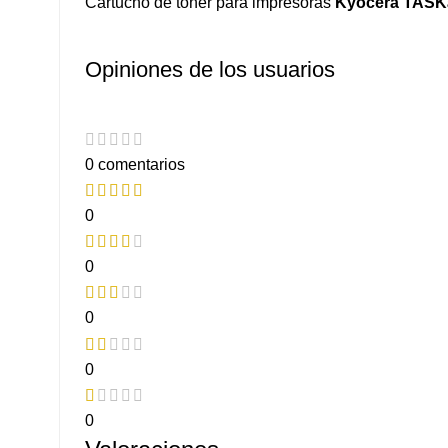
Cartucho de tóner para impresoras
Kyocera TASKal
Opiniones de los usuarios
0 comentarios
0
0
0
0
0