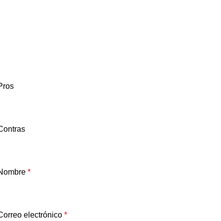
Pros
Contras
Nombre
*
Correo electrónico
*