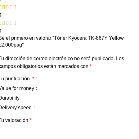
0
0
Sé el primero en valorar “Tóner Kyocera TK-867Y Yellow
12,000pag”
Tu dirección de correo electrónico no será publicada.
Los
campos obligatorios están marcados con
*
Tu puntuación
*
Value for money
Durability
Delivery speed
Tu valoración
*