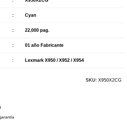
:
X950X2CG
:
Cyan
:
22,000 pag.
:
01 año Fabricante
:
Lexmark X950 / X952 / X954
SKU:
X950X2CG
a
garantía