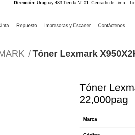
Dirección:
Uruguay 483 Tienda N° 01- Cercado de Lima – L
inta
Repuesto
Impresoras y Escaner
Contáctenos
XMARK
Tóner Lexmark X950X2
r
Tóner Lex
-6%
22,000pag
Marca